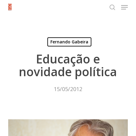
Menu
Skip
search
to
Close
main
Menu
content
Fernando Gabeira
Educação e
novidade política
15/05/2012