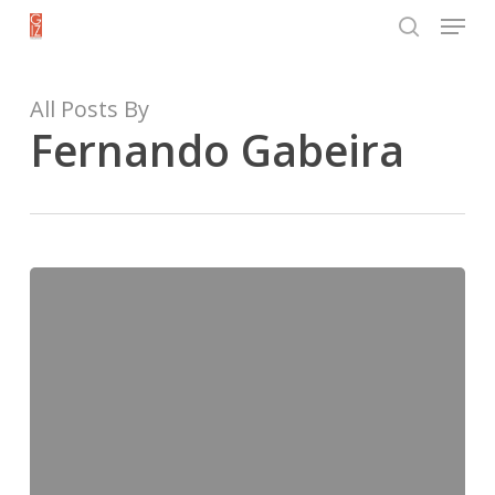
Menu
Skip
search
to
Close
main
All Posts By
Menu
content
Fernando Gabeira