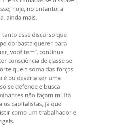
tre as camadas se dissolve”,
sse; hoje, no entanto, a
a, ainda mais.
s tanto esse discurso que
mpo do ‘basta querer para
uer, você tem”, continua
er consciência de classe se
forte que a soma das forças
ão é ou deveria ser uma
 só se defende e busca
ominantes não façam muita
os capitalistas, já que
sistir como um trabalhador e
ngels.