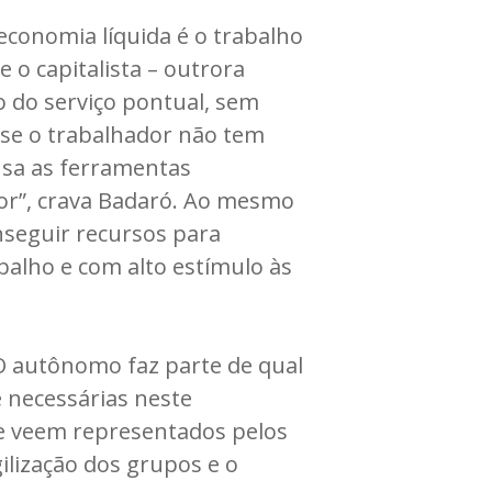
conomia líquida é o trabalho
o capitalista – outrora
o do serviço pontual, sem
 se o trabalhador não tem
 usa as ferramentas
dor”, crava Badaró. Ao mesmo
onseguir recursos para
balho e com alto estímulo às
 O autônomo faz parte de qual
e necessárias neste
se veem representados pelos
gilização dos grupos e o