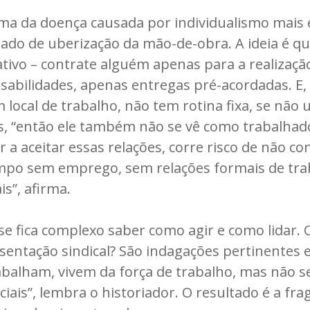
ma da doença causada por individualismo mais e
 de uberização da mão-de-obra. A ideia é que 
ivo – contrate alguém apenas para a realizaçã
abilidades, apenas entregas pré-acordadas. E,
 local de trabalho, não tem rotina fixa, se não
es, “então ele também não se vê como trabalha
ar a aceitar essas relações, corre risco de não c
empo sem emprego, sem relações formais de tra
is”, afirma.
sse fica complexo saber como agir e como lidar.
esentação sindical? São indagações pertinentes 
balham, vivem da força de trabalho, mas não 
ais”, lembra o historiador. O resultado é a fra