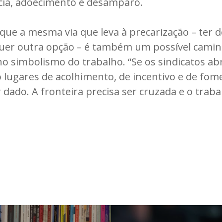
cia, adoecimento e desamparo.
que a mesma via que leva à precarização – ter d
lquer outra opção – é também um possível camin
no simbolismo do trabalho. “Se os sindicatos a
lugares de acolhimento, de incentivo e de fom
 dado. A fronteira precisa ser cruzada e o trab