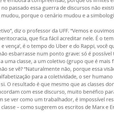
 e embota a compreensão, porque os limites en
 no passado essa guerra de discursos não existi
r mudou, porque o cenário mudou e a simbologi
etivo”, diz o professor da UFF. “Vemos e ouvimo
ritocracia, que fica fácil acreditar nele. É o te
 e vença’, é o tempo do Uber e do Rappi, você q
não esbarrasse num ponto grave: só é possível t
a uma classe, a um coletivo (grupo que é mais 
r não se vê? “Naturalmente não, porque essa vis
lfabetização para a coletividade, o ser humano
 si. O resultado é que mesmo que as classes d
ncordam com esse discurso, muito benéfico para 
m se ver como um trabalhador, é impossível re
 classe – como sugerem os escritos de Marx e E