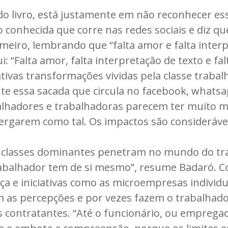
do livro, está justamente em não reconhecer es
conhecida que corre nas redes sociais e diz qu
eiro, lembrando que “falta amor e falta interpr
 “Falta amor, falta interpretação de texto e fal
tivas transformações vividas pela classe trabal
te essa sacada que circula no facebook, whatsa
adores e trabalhadoras parecem ter muito mai
rgarem como tal. Os impactos são considerávei
as classes dominantes penetram no mundo do tr
abalhador tem de si mesmo”, resume Badaró. C
 e iniciativas como as microempresas individua
as percepções e por vezes fazem o trabalhador 
 contratantes. “Até o funcionário, ou empregad