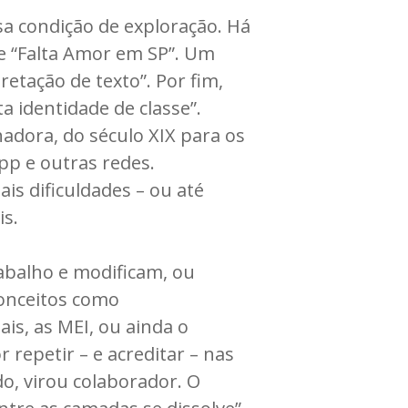
sa condição de exploração. Há
e “Falta Amor em SP”. Um
etação de texto”. Por fim,
ta identidade de classe”.
hadora, do século XIX para os
pp e outras redes.
s dificuldades – ou até
s.
abalho e modificam, ou
onceitos como
is, as MEI, ou ainda o
repetir – e acreditar – nas
o, virou colaborador. O