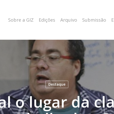
Sobre a GIZ
Edições
Arquivo
Submissão
E
Destaque
l o lugar da cl