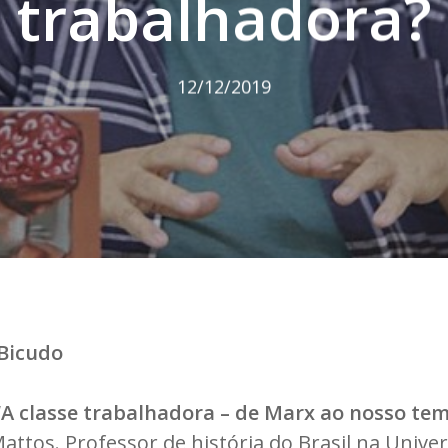
trabalhadora?
12/12/2019
 Bicudo
“A classe trabalhadora – de Marx ao nosso te
attos. Professor de história do Brasil na Unive