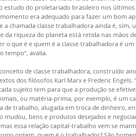
o estudo do proletariado brasileiro nos últimos
o momento era adequado para fazer um bom ap
e a chamada classe trabalhadora ainda é, sim, u
de da riqueza do planeta está retida nas mãos 
 o que é e quem é a classe trabalhadora é um
o tempo”, avalia.
onceito de classe trabalhadora, construído ain
xtos dos filósofos Karl Marx e Frederic Engels.
ada sujeito tem para que a produção se efetive”,
nimais, ou matéria-prima, por exemplo, é um cap
a de trabalho, alugada em troca de dinheiro, e
do mudou, bens e produtos desejados e negoci
mas essa relação capital-trabalho vem se man
, como ontem, quem é o trabalhador? São homen