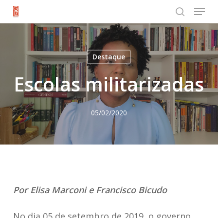
Menu
Skip
search
to
Close
main
Menu
content
Destaque
Escolas militarizadas
05/02/2020
Por Elisa Marconi e Francisco Bicudo
No dia 05 de setembro de 2019, o governo