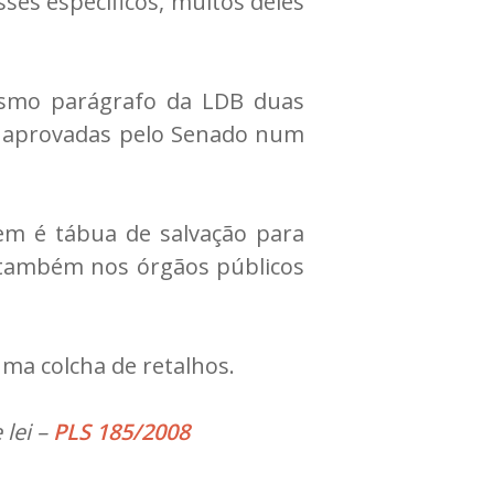
es específicos, muitos deles
esmo parágrafo da LDB duas
ram aprovadas pelo Senado num
nem é tábua de salvação para
e também nos órgãos públicos
ma colcha de retalhos.
 lei –
PLS 185/2008