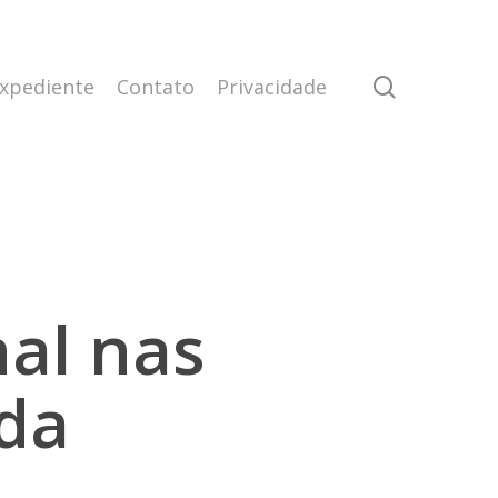
search
xpediente
Contato
Privacidade
nal nas
ida