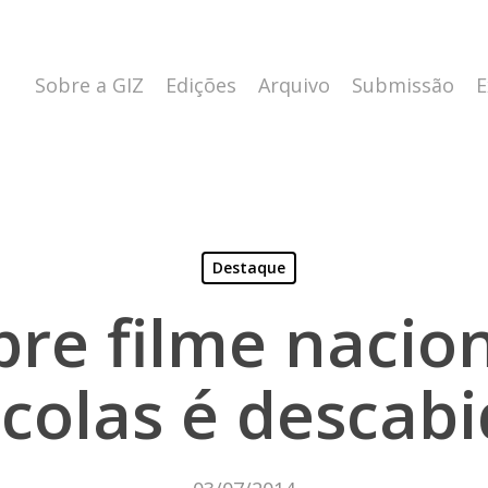
Sobre a GIZ
Edições
Arquivo
Submissão
E
Destaque
bre filme nacio
colas é descab