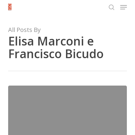
Menu
Skip
search
to
Close
main
All Posts By
Menu
content
Elisa Marconi e
Francisco Bicudo