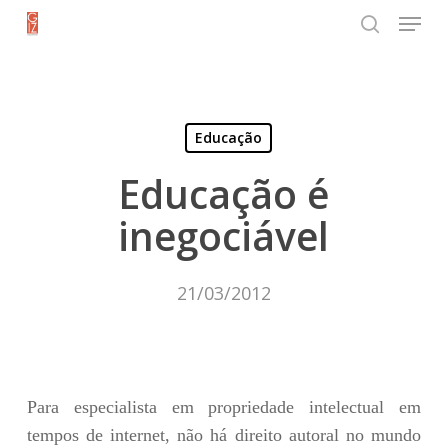
Menu
Skip
search
to
Close
main
Menu
content
Educação
Educação é
inegociável
21/03/2012
Para especialista em propriedade intelectual em
tempos de internet, não há direito autoral no mundo