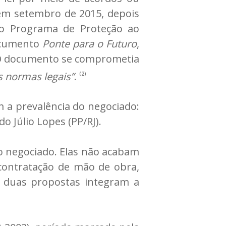
 em setembro de 2015, depois
 o Programa de Proteção ao
ocumento
Ponte para o Futuro
,
 O documento se comprometia
s normas legais”
.
(2)
 a prevalência do negociado:
o Júlio Lopes (PP/RJ).
o negociado. Elas não acabam
contratação de mão de obra,
as duas propostas integram a