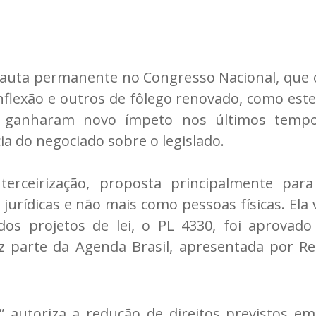
pauta permanente no Congresso Nacional, que
lexão e outros de fôlego renovado, como este
ganharam novo ímpeto nos últimos tempo
cia do negociado sobre o legislado.
erceirização, proposta principalmente para
urídicas e não mais como pessoas físicas. Ela
dos projetos de lei, o PL 4330, foi aprovad
z parte da Agenda Brasil, apresentada por R
” autoriza a redução de direitos previstos e