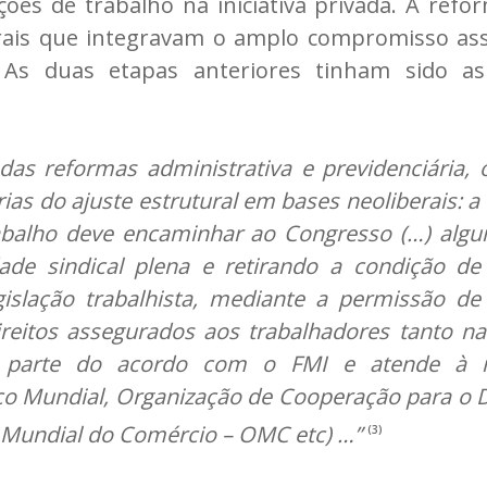
es de trabalho na iniciativa privada. A refor
rais que integravam o amplo compromisso ass
. As duas etapas anteriores tinham sido as
das reformas administrativa e previdenciária, 
ias do ajuste estrutural em bases neoliberais: a 
abalho deve encaminhar ao Congresso (…) algu
rdade sindical plena e retirando a condição d
egislação trabalhista, mediante a permissão d
direitos assegurados aos trabalhadores tanto n
faz parte do acordo com o FMI e atende à 
nco Mundial, Organização de Cooperação para o
Mundial do Comércio – OMC etc) …”
(3)