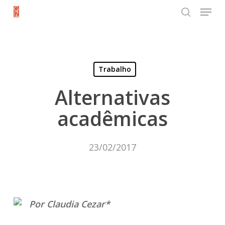
Menu
Skip
search
to
Close
main
Menu
content
Trabalho
Alternativas
acadêmicas
23/02/2017
Por Claudia Cezar*