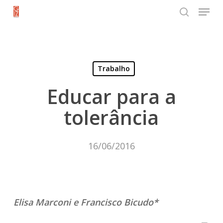
Menu
Skip
search
to
Close
main
Menu
content
Trabalho
Educar para a
tolerância
16/06/2016
Elisa Marconi e Francisco Bicudo*