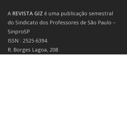
A
REVISTA
GIZ
é uma publicação semestral
do Sindicato dos Professores de São Paulo –
SinproSP
ISSN : 2525-6394
R. Borges Lagoa, 208
Vila Clementino, São Paulo / SP
CEP 04038-000 Tel.: 50805988