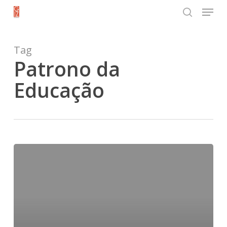
Menu
Skip
search
to
Close
main
Tag
Menu
content
Patrono da
Educação