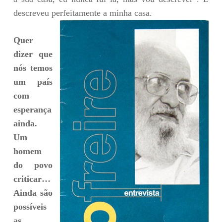
descreveu perfeitamente a minha casa.
Quer
dizer que
nós temos
um país
com
esperança
ainda.
Um
homem
do povo
criticar…
Ainda são
possíveis
as