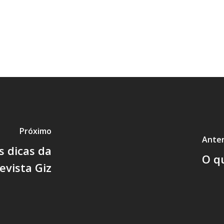
Próximo
Anter
s dicas da
O qu
evista Giz