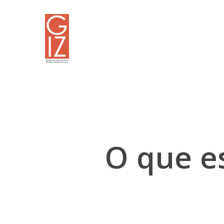
Skip
to
main
content
O que e