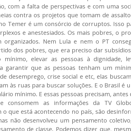
o, com a falta de perspectivas e com uma soc
eias contra os projetos que tomam de assalto o
no Temer é um consórcio de corruptos. Isso pa
rplexos e anestesiados. Os mais pobres, o pr
am organizados. Nem Lula e nem o PT conseg
ido dos pobres, que era preciso dar subsídios 
rio mínimo, elevar as pessoas à dignidade, l
ra garantir que as pessoas tenham um mínim
 desemprego, crise social e etc, elas buscam 
aiam às ruas para buscar soluções. E o Brasil é 
alário mínimo. E essas pessoas precisam, antes d
ue consomem as informações da TV Globo.
 que está acontecendo no país, são desinfor
mas não desenvolveu um pensamento coletivo,
amento de classe. Podemos dizer que, mesmo n