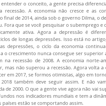
 entender o conceito, a gente precisa diferenc
ma recessão. A economia não cresce e as con
 final de 2014, ainda sob o governo Dilma, o d
u. Fora que se você pesquisar o subemprego e 
amente ativa. Agora a depressão é diferent
ciclos de longas depressões. Isso está no artig
Nas depressões, o ciclo da economia continua
 a o crescimento nunca consegue ser superior a
em na recessão de 2008. A economia norte-a
r, mas não superou a recessão. Agora volta a 
scer em 2017, se formos otimistas, algo em to
m 2018 também deve seguir assim. E não vam
da de 2000. O que a gente vive agora não vai s
undos nos indicadores mundiais e tem a dinâm
s países estão se comportando assim.