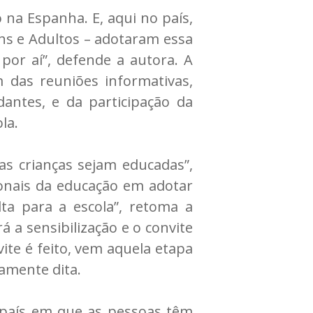
 na Espanha. E, aqui no país,
ens e Adultos – adotaram essa
por aí”, defende a autora. A
m das reuniões informativas,
ntes, e da participação da
la.
s crianças sejam educadas”,
ionais da educação em adotar
lta para a escola”, retoma a
 a sensibilização e o convite
te é feito, vem aquela etapa
iamente dita.
 país em que as pessoas têm