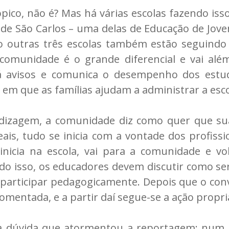
ópico, não é? Mas há várias escolas fazendo isso
 de São Carlos – uma delas de Educação de Jov
o outras três escolas também estão seguindo 
comunidade é o grande diferencial e vai alé
á avisos e comunica o desempenho dos estuda
 em que as famílias ajudam a administrar a esco
izagem, a comunidade diz como quer que sua
eais, tudo se inicia com a vontade dos profiss
inicia na escola, vai para a comunidade e vo
do isso, os educadores devem discutir como será
participar pedagogicamente. Depois que o convi
comentada, e a partir daí segue-se a ação propr
ma dúvida que atormentou a reportagem: num