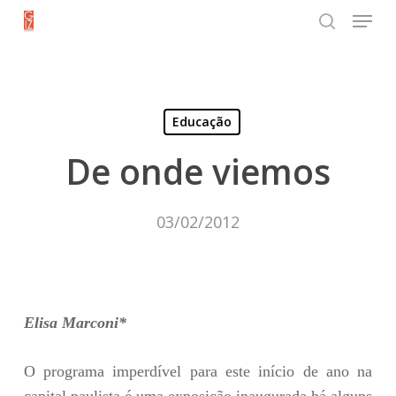
Menu
Skip
search
to
Close
main
Menu
content
Educação
De onde viemos
03/02/2012
Elisa Marconi*
O programa imperdível para este início de ano na