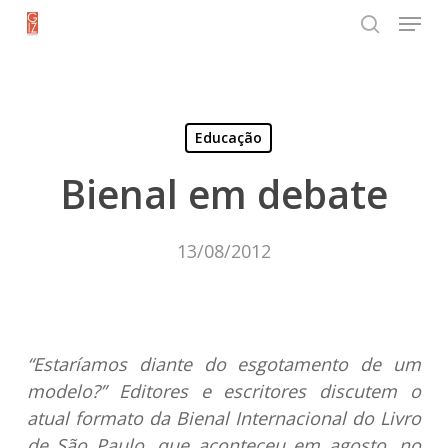
Menu
Skip
search
to
Close
main
Menu
content
Educação
Bienal em debate
13/08/2012
“Estaríamos diante do esgotamento de um
modelo?” Editores e escritores discutem o
atual formato da Bienal Internacional do Livro
de São Paulo, que aconteceu em agosto, no