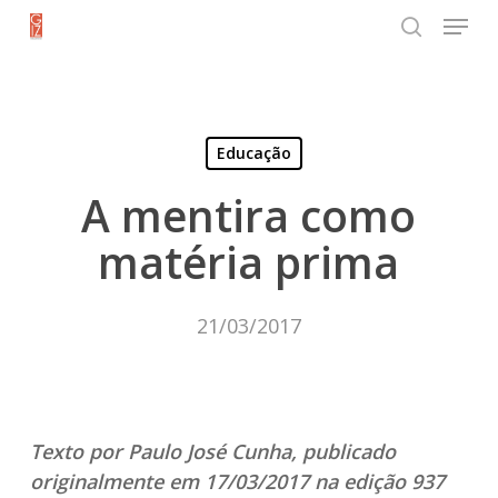
Menu
Skip
search
to
Close
main
Menu
content
Educação
A mentira como
matéria prima
21/03/2017
Texto por Paulo José Cunha, publicado
originalmente em 17/03/2017 na edição 937