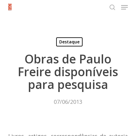
Menu
Skip
search
to
Close
main
Menu
content
Destaque
Obras de Paulo
Freire disponíveis
para pesquisa
07/06/2013