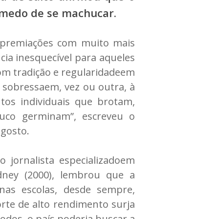
m medo de se machucar.
e premiações com muito mais
cia inesquecível para aqueles
om tradição e regularidadeem
o sobressaem, vez ou outra, à
os individuais que brotam,
uco germinam”, escreveu o
agosto.
o jornalista especializadoem
dney (2000), lembrou que a
nas escolas, desde sempre,
orte de alto rendimento surja
odos, o país poderia buscar a