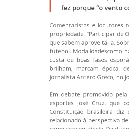
fez porque “o vento c
Comentaristas e locutores 
propriedade. “Participar de 
que sabem aproveitá-la. Sob
futebol. Modalidadescomo nat
custa de boas fases espor
brilham, marcam época, d
jornalista Antero Greco, no 
Em debate promovido pela ES
esportes José Cruz, que c
Constituição brasileira d
relacionado à perspectiva de
como consequência. Da divers