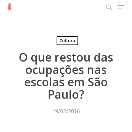
Menu
Skip
search
to
Close
main
Menu
content
Cultura
O que restou das
ocupações nas
escolas em São
Paulo?
19/02/2016