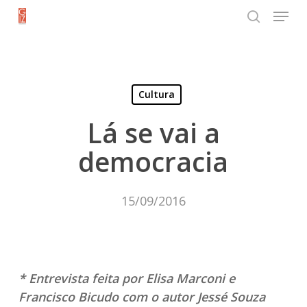
Menu
Skip
search
to
Close
main
Menu
content
Cultura
Lá se vai a
democracia
15/09/2016
* Entrevista feita por Elisa Marconi e
Francisco Bicudo com o autor Jessé Souza