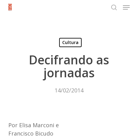
Menu
Skip
search
to
Close
main
Menu
content
Cultura
Decifrando as
jornadas
14/02/2014
Por Elisa Marconi
e
Francisco Bicudo