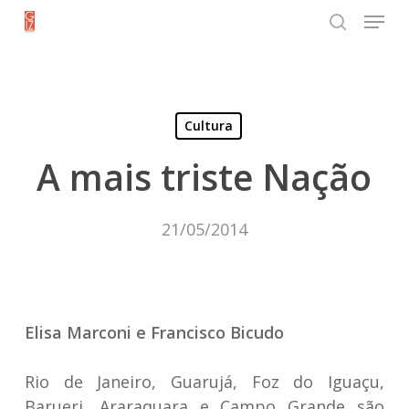
Menu
Skip
search
to
Close
main
Menu
content
Cultura
A mais triste Nação
21/05/2014
Elisa Marconi e Francisco Bicudo
Rio de Janeiro, Guarujá, Foz do Iguaçu,
Barueri, Araraquara e Campo Grande são