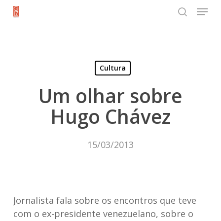
Menu
Skip
search
to
Close
main
Menu
content
Cultura
Um olhar sobre
Hugo Chávez
15/03/2013
Jornalista fala sobre os encontros que teve
com o ex-presidente venezuelano, sobre o