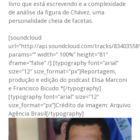
livro que está escrevendo e a complexidade
de análise da figura de Chávez, uma
personalidade cheia de facetas.
[soundcloud
url=”http://api.soundcloud.com/tracks/83403558
params=”” width=” 100%” height=”81″
iframe=”false” /] [typography font=”arial”
size=”12″ size_format=”px”]Reportagem,
produção e edição do podcast Elisa Marconi
e Francisco Bicudo *[/typography]
[typography font=”arial” size=”12″
size_format=”px”]Crédito da imagem: Arquivo
Agência Brasil[/typography]