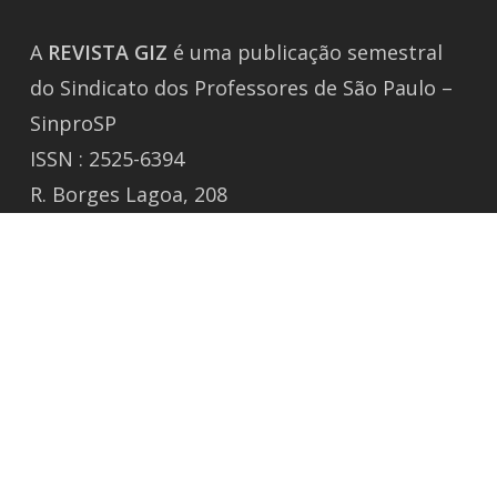
A
REVISTA
GIZ
é uma publicação semestral
do Sindicato dos Professores de São Paulo –
SinproSP
ISSN : 2525-6394
R. Borges Lagoa, 208
Vila Clementino, São Paulo / SP
CEP 04038-000 Tel.: 50805988