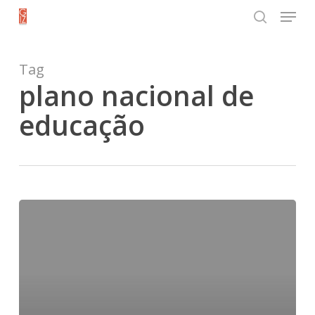
Menu
Skip
search
to
Close
main
Tag
Menu
content
plano nacional de
educação