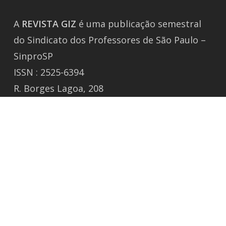
A
REVISTA
GIZ
é uma publicação semestral
do Sindicato dos Professores de São Paulo –
SinproSP
ISSN : 2525-6394
R. Borges Lagoa, 208
Vila Clementino, São Paulo / SP
CEP 04038-000 Tel.: 50805988