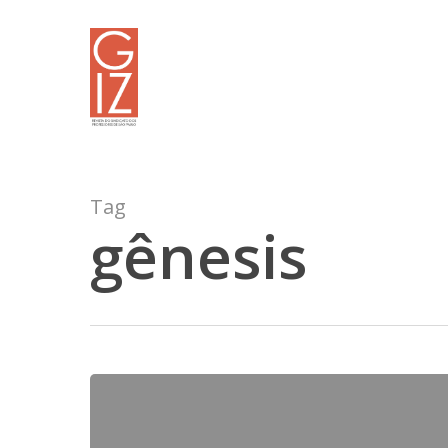
Skip
to
main
content
Tag
gênesis