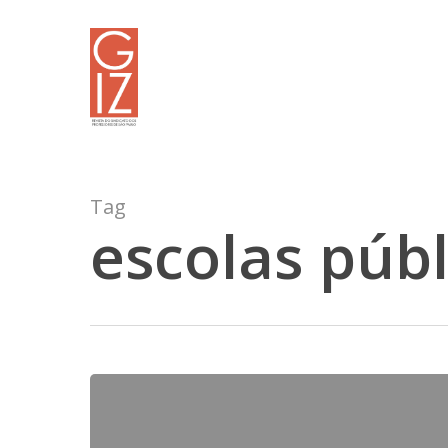
Skip
to
main
content
Tag
escolas públ