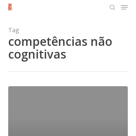
Menu
Skip
search
to
Close
main
Tag
Menu
content
competências não
cognitivas