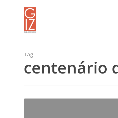
Skip
to
main
content
Tag
centenário 