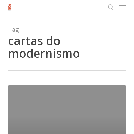
Menu
Skip
search
to
Close
main
Tag
Menu
content
cartas do
modernismo