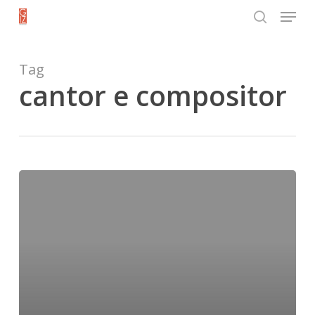
Menu
Skip
search
to
Close
main
Tag
Menu
content
cantor e compositor